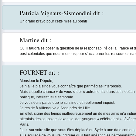
Patricia Vignaux-Sismondini
dit :
Un grand bravo pour cette mise au point!
Martine
dit :
Oui il faudra se poser la question de la responsabilité de la France et
post-coloniales que nous menons pour s’accaparer les ressources natu
FOURNET
dit :
Monsieur le Député,
Je n’ai le plaisir de vous connaître que par médias interposés.
Mais « quelle chance » de vous situer « autrement » dans cet « océan 
politique, intellectuelle et morale.
Je vous écris parce que je suis inquiet, réellement inquiet.
Je réside à Villeneuve d’Ascq près de Lille.
En effet, signe des temps malheureusement un de mes amis m’a indiq
attentats des coups de klaxons et des youyous « célébraient » l’évén
Paris.
Je lis sur votre site que vous êtes déplacé en Syrie à une date contemp
suis soulagé de vous lire indiquer qu’il faut anéantir les pétromonarchi