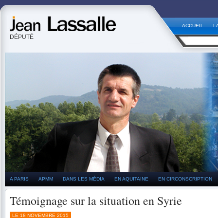
ACCUEIL
L
DÉPUTÉ
A PARIS
APMM
DANS LES MÉDIA
EN AQUITAINE
EN CIRCONSCRIPTION
Témoignage sur la situation en Syrie
LE 18 NOVEMBRE 2015