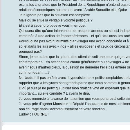
osons les citer alors que le Président de la République n’entend pas r
relations économiques notamment avec l’Arabie Saoudite et le Qatar.
Je n’ignore pas que la situation est complexe.
Mais où se situe la véritable volonté politique ?
Et c’est à cet endroit que je vous interroge.
Qui osera dire qu’une intervention de troupes armées au sol est indis
combinée à une action de frappe aériennes…et qu’il faut aussi les a
Pourquoi ne pas avoir l’humilité d’envisager une action concertée et à
sol et dans les airs avec « nos » alliés européens et ceux de circonsta
pourquoi pas?
Sinon, je ne crains que la spirale des attentats soit une peur qui gouv
contemporains…en attendant la charia généralisée ou envisager « de 
avenir sous d’autres cieux, la question ne demeure t’elle pas entière se
communiquant…..?
Ne faudrait-il pas en finir avec l’hypocrisie des « petits comptables de l
rappeler que « les tyrans sont grands parce que nous sommes à geno
D’où je suis je ne peux qu’utiliser mon droit de vote en espérant que l
important… suis-je candide ? L’avenir le dira.
Je vous remercie à l’avance de l’attention que vous porterez à cette si
Je vous prie d’agréer Monsieur le Député l’assurance de mes sentimen
bon courage dans l’accomplissement de votre fonction.
Ludovic FOURNET