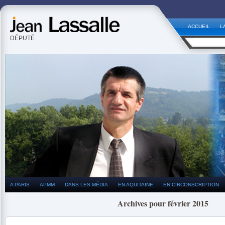
ACCUEIL
L
DÉPUTÉ
A PARIS
APMM
DANS LES MÉDIA
EN AQUITAINE
EN CIRCONSCRIPTION
Archives pour février 2015