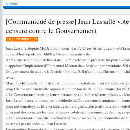
A PARIS
[Communiqué de presse] Jean Lassalle vote
censure contre le Gouvernement
LE 22 FÉVRIER 2015
Jean Lassalle, député MoDem non-inscrit des Pyrénées-Atlantiques, a voté la m
aujourd’hui à-partir de 16h00 à l’Assemblée nationale.
Après trois semaines de débats dans l’hémicycle sur le projet de loi pour la crois
a apprécié l’implication d’Emmanuel Macron dans le débat parlementaire. S’il re
Gouvernement du recours à l’article 49 alinéa 3, il n’avait pas l’intention initi
texte.
Mais il a été accablé par la discussion qui a immédiatement suivi l’annonce du
projet de loi sur la nouvelle organisation territoriale de la République (loi NOT
« Le Gouvernement vide de leur substance nos collectivités territoriales » - Jea
Jean Lassalle ne cautionne pas la méthode du Gouvernement totalement décousu
pour nos concitoyens. Elle va faire de notre organisation territoriale un « vérit
émergent des monstres technocratiques » totalement déconnectés du citoyen qu
« Le Gouvernement sacrifie la démocratie locale au prétexte d’économies dont t
ne seront pas réalisées » - Jean Lassalle
Les premières heures de débat, le sentiment d’improvisation et l’irresponsabili