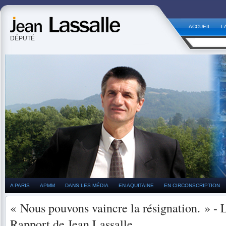
ACCUEIL
L
DÉPUTÉ
A PARIS
APMM
DANS LES MÉDIA
EN AQUITAINE
EN CIRCONSCRIPTION
« Nous pouvons vaincre la résignation. » - 
Rapport de Jean Lassalle