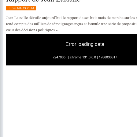
LE 26 MARS 2014
Jean Lassalle dévoile aujourd’hui le rapport de ses huit mois de marche sur les 
rend compte des milliers de témoignages reçus et formule une série de propositi
cœur des décisions politiques ».
Error loading data
7247005 | | chrome 131.0.0.0 | 1786030817