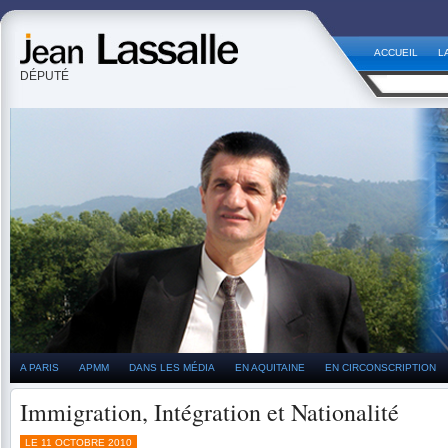
ACCUEIL
L
DÉPUTÉ
A PARIS
APMM
DANS LES MÉDIA
EN AQUITAINE
EN CIRCONSCRIPTION
Immigration, Intégration et Nationalité
LE 11 OCTOBRE 2010