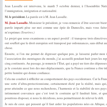
Jean Lassalle est intervenu, le mardi 5 octobre dernier, à l’Assemblée Nat
l’immigration, intégration et nationalité.
M. le président.
La parole est à M. Jean Lassalle.
M. Jean Lassalle
.
Monsieur le président, je vous remercie d’être souvent bien
parole imparti pèse sur moi comme une épée de Damoclès, mais vous faites 
m’exprimer.
(Sourires.)
Le projet que nous examinons a un aspect positif : il transpose trois directive
ont souffert que le droit européen soit transposé par ordonnances, sans débat 
chose.
Ensuite, si l’on me permet de digresser quelque peu, je laisserai parler mon 
l’association des montagnes du monde, j’ai accueilli pendant huit jours les re
cinq continents. Au passage, je remercie l’État, qui a payé un tiers des dépenses.
je le constate aussi lors des mes déplacements, que la France continue a être t
petite lumière qui donne confiance.
Cela me conduit à réfléchir au comportement des pays occidentaux. Car la France
une sorte d’ultra-protectionnisme, certainement dicté par la réalité, mais qui
pour atteindre ce que nous recherchons, l’harmonie et la stabilité de nos pays
intimement convaincu que c’est tout le contraire qu’il faudrait faire, et 
pourrions disposer, si nous le décidions, nous permettraient de relever le défi.
Je suis de ceux qui pensent qu’il faut aider les populations nées en Afrique