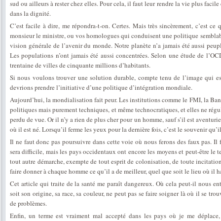
sud ou ailleurs à rester chez elles. Pour cela, il faut leur rendre la vie plus facil
dans la dignité.
C’est facile à dire, me répondra-t-on. Certes. Mais très sincèrement, c’est ce q
monsieur le ministre, ou vos homologues qui conduisent une politique semblable
vision générale de l’avenir du monde. Notre planète n’a jamais été aussi peuplé
Les populations n’ont jamais été aussi concentrées. Selon une étude de l’OCDE
trentaine de villes de cinquante millions d’habitants.
Si nous voulons trouver une solution durable, compte tenu de l’image qui es
devrions prendre l’initiative d’une politique d’intégration mondiale.
Aujourd’hui, la mondialisation fait peur. Les institutions comme le FMI, la B
politiques mais purement techniques, et même technocratiques, et elles ne régu
perdu de vue. Or il n’y a rien de plus cher pour un homme, sauf s’il est aventuri
où il est né. Lorsqu’il ferme les yeux pour la dernière fois, c’est le souvenir qu’
Il ne faut donc pas poursuivre dans cette voie où nous ferons des faux pas. Il
sera difficile, mais les pays occidentaux ont encore les moyens et peut-être le 
tout autre démarche, exempte de tout esprit de colonisation, de toute incitatio
faire donner à chaque homme ce qu’il a de meilleur, quel que soit le lieu où il h
Cet article qui traite de la santé me paraît dangereux. Où cela peut-il nous en
soit son origine, sa race, sa couleur, ne peut pas se faire soigner là où il se t
de problèmes.
Enfin, un terme est vraiment mal accepté dans les pays où je me déplace, 