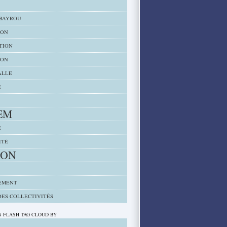
 BAYROU
ION
TION
ION
ALLE
E
EM
E
ITÉ
RON
EMENT
DES COLLECTIVITÉS
 FLASH TAG CLOUD BY