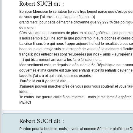
Robert SUCH
dit :
Bonjour Monsieur le sénateur [je suis très formel parce que c’est ce qui
de vous que j’ai envie « de t’appeler Jean » ;-)]
grand merci pour cette démarche citoyenne que 99,999 % des politique 
de mener.
C’est vrai que nous sommes de plus en plus dégoûtés du comportemen
Il nous semble qu’il ne sont là que pour remplir leurs poches et celles
La crise financière qui nous frappe aujourd’hui est le résultat de ce
beaucoup d’autres je suis catastrophé de voir qu’à la moindre difficul
français) nos entreprises sont récupérées par nos « amis » européens
…) qui bizarrement arrivent à les faire fonctionner…
Mon sentiment est que depuis le début de la 5e République nous som
gouvernés et ma crainte est que nos enfants et petits enfants devienn
laquelle j’ai cru et qui trahit tous mes espoirs.
J’arrête là car il y a tant à dire…
J’aimerai pouvoir marcher près de vous pour vous soutenir et vous faire
idées…
Je crains une guerre civile à court terme… mais je me force à espérer.
MERCI
Robert SUCH
dit :
Pardon pour la boulette, mais je vous ai nommé Sénateur plutôt que D