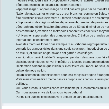
médaille Fields, en a fait la proposition à plusieurs reprises, tout en 
pédagogues de la soi-disant Education Nationale.
- Apprentissage : l’apprentissage ne doit pas être géré par ce monstre
Nationale mais par les entreprises et par branches, comme en Suisse 
être privatisés et exclusivement du ressort des industriels et des entrep
- Suppression des régions et des départements, création de provinces
géographique et de l’histoire. Suppression du Sénat, diminution du n
des communes, création de métropoles cohérentes et de villes moyen
- Université : suppression des grandes écoles. Création de grandes u
international et entièrement libres.
Avec des marques fortes : par exemple : La Sorbonne regrouperait toute
compris les grandes écles dans une seule structure… Introduction de 
de mieux, et que les anglo-saxons ont gardé : les collèges…
- Immigration : arrêt total de l’immigration pendant deux ans pour faire
statistiques ethniques. renvoi immédiat de tous les étrangers empriso
Déclaration solennelle que l’Islam, si il est toléré en France, ne sera j
cultuel de notre nation.
Rétablissement du bannissement pour les Français d’origine étrangè
Voilà mais vous ne lirez même pas ces propositions car vous faites pa
politique.
Oui, vous êtes tous pourris car ce n’est même plus les hommes qui le 
Oui, nous avons envie de tous vous foutre dehors!
Partez tant que les choses peuvent encore se faire pacifiquement.