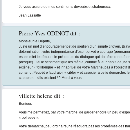
Je vous assure de mes sentiments dévoués et chaleureux.
Jean Lassalle
Pierre-Yves ODINOT
dit :
Monsieur le Député,
Juste un mot d’encouragement et de soutien d’un simple citoyen. Bravo 
détermination, votre indépendance d’esprit et votre courage (permane
est en effet le début et le pré-requis du dialogue qui doit être renoué e
presque). J’ai le sentiment que les média, comme à leur habitude, ne s
extérieur « folklorique » et inhabituel de votre Marche, pas à l’objectif
contenu. Peut-être faudrait-il « cibler » et associer à cette démarche, le
capables…s’ils existent ! ? Merci à vous.
villette helene
dit :
Bonjour,
Vous me permettez, par votre marche, de garder encore un peu d’espoi
« politique ».
Votre démarche, peu ordinaire, ne résoudra pas les problèmes des fran