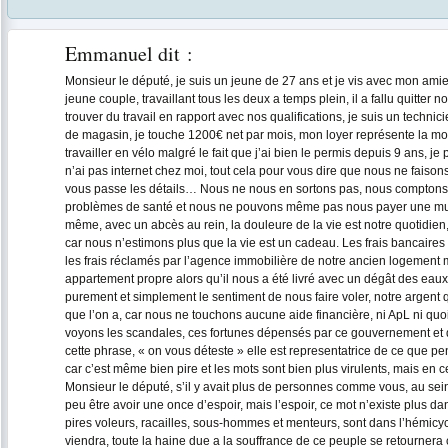
Emmanuel
dit :
Monsieur le député, je suis un jeune de 27 ans et je vis avec mon am
jeune couple, travaillant tous les deux a temps plein, il a fallu quitter no
trouver du travail en rapport avec nos qualifications, je suis un technic
de magasin, je touche 1200€ net par mois, mon loyer représente la moit
travailler en vélo malgré le fait que j’ai bien le permis depuis 9 ans, je
n’ai pas internet chez moi, tout cela pour vous dire que nous ne faison
vous passe les détails… Nous ne nous en sortons pas, nous comptons
problèmes de santé et nous ne pouvons même pas nous payer une mutu
même, avec un abcès au rein, la douleure de la vie est notre quotidien
car nous n’estimons plus que la vie est un cadeau. Les frais bancaire
les frais réclamés par l’agence immobilière de notre ancien logemen
appartement propre alors qu’il nous a été livré avec un dégât des eau
purement et simplement le sentiment de nous faire voler, notre argent q
que l’on a, car nous ne touchons aucune aide financière, ni ApL ni quo
voyons les scandales, ces fortunes dépensés par ce gouvernement et q
cette phrase, « on vous déteste » elle est representatrice de ce que pen
car c’est même bien pire et les mots sont bien plus virulents, mais en 
Monsieur le député, s’il y avait plus de personnes comme vous, au se
peu être avoir une once d’espoir, mais l’espoir, ce mot n’existe plus da
pires voleurs, racailles, sous-hommes et menteurs, sont dans l’hémicycle 
viendra, toute la haine due a la souffrance de ce peuple se retournera