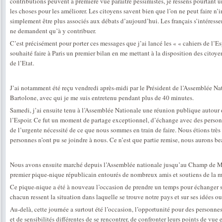
contributions peuvent à première vue paraitre pessimistes, je ressens pourtant
les choses pour les améliorer. Les citoyens savent bien que l’on ne peut faire n’
simplement être plus associés aux débats d’aujourd’hui. Les français s’intéresse
ne demandent qu’à y contribuer.
C’est précisément pour porter ces messages que j’ai lancé les « « cahiers de l’Es
souhaité faire à Paris un premier bilan en me mettant à la disposition des citoye
de l’Etat.
J’ai notamment été reçu vendredi après-midi par le Président de l’Assemblée N
Bartolone, avec qui je me suis entretenu pendant plus de 40 minutes.
Samedi, j’ai ensuite tenu à l’Assemblée Nationale une réunion publique autour d
l’Espoir. Ce fut un moment de partage exceptionnel, d’échange avec des perso
de l’urgente nécessité de ce que nous sommes en train de faire. Nous étions très
personnes n’ont pu se joindre à nous. Ce n’est que partie remise, nous aurons b
Nous avons ensuite marché depuis l’Assemblée nationale jusqu’au Champ de M
premier pique-nique républicain entourés de nombreux amis et soutiens de la m
Ce pique-nique a été à nouveau l’occasion de prendre un temps pour échanger su
chacun ressent la situation dans laquelle se trouve notre pays et sur ses idées ou
Au-delà, cette journée a surtout été l’occasion, l’opportunité pour des personnes
et de sensibilités différentes de se rencontrer, de confronter leurs points de vue 