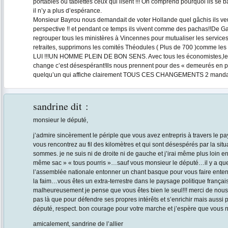
portables ou tablettes ceux qui lisent !!! On comprend pourquoi ils se b
il n’y a plus d’espérance.
Monsieur Bayrou nous demandait de voter Hollande quel gâchis ils veu
perspective !! et pendant ce temps ils vivent comme des pachas!!De Ga
regrouper tous les ministères à Vincennes pour mutualiser les services
retraites, supprimons les comités Théodules ( Plus de 700 )comme les
LUI !!!UN HOMME PLEIN DE BON SENS. Avec tous les économistes,les 
change c’est désespérant!Ils nous prennent pour des « demeurés en 
quelqu’un qui affiche clairement TOUS CES CHANGEMENTS 2 mandats c
sandrine
dit :
monsieur le député,
j’admire sincèrement le périple que vous avez entrepris à travers le pay
vous rencontrez au fil des kilomètres et qui sont désespérés par la sit
sommes. je ne suis ni de droite ni de gauche et j’irai même plus loin en
même sac » « tous pourris »…sauf vous monsieur le député…il y a que
l’assemblée nationale entonner un chant basque pour vous faire entend
la faim…vous êtes un extra-terrestre dans le paysage politique frança
malheureusement je pense que vous êtes bien le seul!!! merci de nous
pas là que pour défendre ses propres intérêts et s’enrichir mais aussi 
député, respect. bon courage pour votre marche et j’espère que vous n
amicalement, sandrine de l’allier