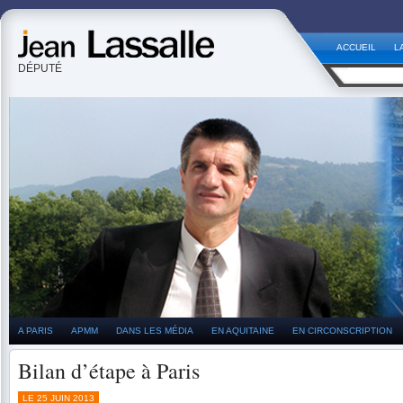
ACCUEIL
L
DÉPUTÉ
A PARIS
APMM
DANS LES MÉDIA
EN AQUITAINE
EN CIRCONSCRIPTION
Bilan d’étape à Paris
LE 25 JUIN 2013