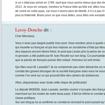
si ce n était pas arrivé en 1789, sauf que nous avons mieux que des fo
2013. Je vous en conjure, montrez la France telle qu’elle est, dites nou
de croire en notre pays, car nous n’avons plus de liberté, il n’y a pas 
plus la fraternité. Bravo pour ce que vous faites, vous êtes une exceptio
Leroy-Donche
dit :
Cher Monsieur,
Vous n’avez pas daigné publié mon post. Vous montrez ainsi à quelle 
qui muselle es français et qui leur impose un socialisme d’état qui éto
des espaces encore libres! Ainsi, le post que j’avais pris la peine de vous
ni grossier, a été publié par M. Ivan Rioufol sur son blog. Ce journalis
que la parole de français puisse être relayé. Honneur lui soit rendu.
Qui êtes-vous M. Lassalle? Je ne comprends pas votre démarche ou vo
constat des graves blocages de la société française mais vous ne nou
comme l’on veut sur ce qui pourrait être des cahiers de doléances.
Allez, disparaissez avec toute cette clique de politicards!
Le député MODEM, Jean Lassale, semble vouloir s’occuper des français
marchant sur les routes de notre beau pays. Il fait lui même le constat 
classe politique.
Sur son blog je lui ai confirmé ce constat en écrivant le post suivant qu’