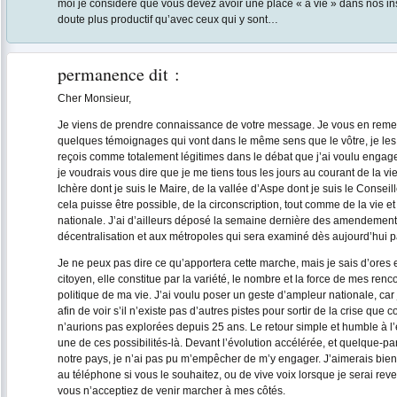
moi je considère que vous devez avoir une place « à vie » dans nos inst
doute plus productif qu’avec ceux qui y sont…
permanence
dit :
Cher Monsieur,
Je viens de prendre connaissance de votre message. Je vous en remerc
quelques témoignages qui vont dans le même sens que le vôtre, je les
reçois comme totalement légitimes dans le débat que j’ai voulu engage
je voudrais vous dire que je me tiens tous les jours au courant de la 
Ichère dont je suis le Maire, de la vallée d’Aspe dont je suis le Conseil
cela puisse être possible, de la circonscription, tout comme de la vie et
nationale. J’ai d’ailleurs déposé la semaine dernière des amendements su
décentralisation et aux métropoles qui sera examiné dès aujourd’hui p
Je ne peux pas dire ce qu’apportera cette marche, mais je sais d’ores 
citoyen, elle constitue par la variété, le nombre et la force de mes ren
politique de ma vie. J’ai voulu poser un geste d’ampleur nationale, car 
afin de voir s’il n’existe pas d’autres pistes pour sortir de la crise que
n’aurions pas explorées depuis 25 ans. Le retour simple et humble à l
une de ces possibilités-là. Devant l’évolution accélérée, et quelque-par
notre pays, je n’ai pas pu m’empêcher de m’y engager. J’aimerais bien
au téléphone si vous le souhaitez, ou de vive voix lorsque je serai rev
vous n’acceptiez de venir marcher à mes côtés.