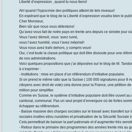
Liberté d’expression , quand tu nous tiens!
Ah! quand l’hypocrisie des politiques atteint de tels niveaux!
En espérant que le blog de la Liberté d’expression voudra bien le publi
Cher Monsieur,
Bien sûr que nous vous détestons!
Qu’avez-vous fait de notre pays en trente ans depuis ce sinistre jour o
Vous l’avez démoli, vous ‘avez ruiné,
vous l’avez humilié, vous l’avez méprisé!
Vous nous avez trahi dehors, y compris vous!
Oui, c’est toute la classe politique qui doit être dissoute pour une réfo
de nos administrations.
Voici quelques propositions que j’ai déposées sur le blog de M. Tandon
à s’exprimer :
- Institutions : mise en place d’un référendum d’initiative populaire.
Si on prend le même ratio que la Suisse ( 100 000 signatures pour 8 mil
citoyens avec droit de vote) cela donne pour la France, une pétition d
million pour simplifier.
Comme en Suisse, le système d’initiative populaire doit être ouvert au 
cantonal, communal. Pas un seul projet d’envergure où de fortes somm
échapper au référendum.
- Baisse massive des charges sociales sur le travail avec transfert sur 
sociales inutiles et/ou nuisibles et privatisation de la Sécurité Sociale
Cela permettrait de baisser la part patronale et d’augmenter très sensib
- Retour dans le primaire des programmes des années trente mis au goû