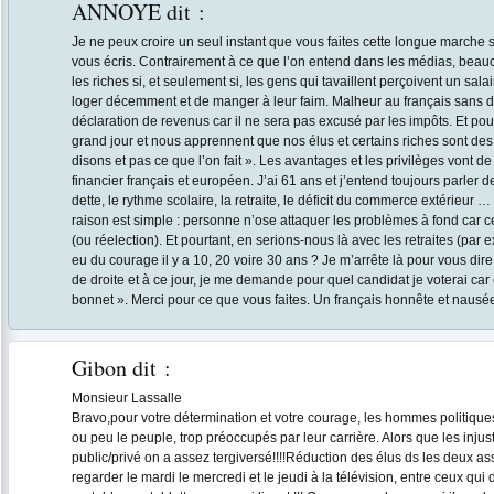
ANNOYE
dit :
Je ne peux croire un seul instant que vous faites cette longue marche s
vous écris. Contrairement à ce que l’on entend dans les médias, beauc
les riches si, et seulement si, les gens qui tavaillent perçoivent un sal
loger décemment et de manger à leur faim. Malheur au français sans 
déclaration de revenus car il ne sera pas excusé par les impôts. Et pour
grand jour et nous apprennent que nos élus et certains riches sont de
disons et pas ce que l’on fait ». Les avantages et les privilèges vont de
financier français et européen. J’ai 61 ans et j’entend toujours parler
dette, le rythme scolaire, la retraite, le déficit du commerce extérieur …
raison est simple : personne n’ose attaquer les problèmes à fond car ce
(ou réelection). Et pourtant, en serions-nous là avec les retraites (par 
eu du courage il y a 10, 20 voire 30 ans ? Je m’arrête là pour vous dire
de droite et à ce jour, je me demande pour quel candidat je voterai car 
bonnet ». Merci pour ce que vous faites. Un français honnête et nausé
Gibon
dit :
Monsieur Lassalle
Bravo,pour votre détermination et votre courage, les hommes politique
ou peu le peuple, trop préoccupés par leur carrière. Alors que les injust
public/privé on a assez tergiversé!!!!Réduction des élus ds les deux a
regarder le mardi le mercredi et le jeudi à la télévision, entre ceux qu