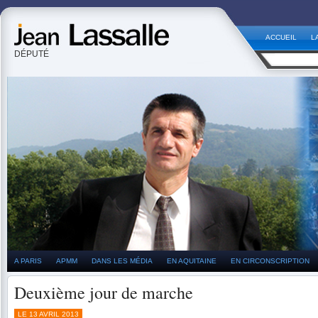
ACCUEIL
L
DÉPUTÉ
A PARIS
APMM
DANS LES MÉDIA
EN AQUITAINE
EN CIRCONSCRIPTION
Deuxième jour de marche
LE 13 AVRIL 2013