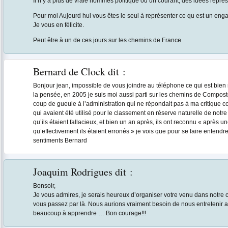
Il n y a plus de vraie hommes politique ou un courant, des idées repr
Pour moi Aujourd hui vous êtes le seul à représenter ce qu est un eng
Je vous en félicite.
Peut être à un de ces jours sur les chemins de France
Bernard de Clock
dit :
Bonjour jean, impossible de vous joindre au téléphone ce qui est bi
la pensée, en 2005 je suis moi aussi parti sur les chemins de Composte
coup de gueule à l’administration qui ne répondait pas à ma critique c
qui avaient été utilisé pour le classement en réserve naturelle de notre 
qu’ils étaient fallacieux, et bien un an après, ils ont reconnu « après 
qu’effectivement ils étaient erronés » je vois que pour se faire entend
sentiments Bernard
Joaquim Rodrigues
dit :
Bonsoir,
Je vous admires, je serais heureux d’organiser votre venu dans notr
vous passez par là. Nous aurions vraiment besoin de nous entretenir
beaucoup à apprendre … Bon courage!!!